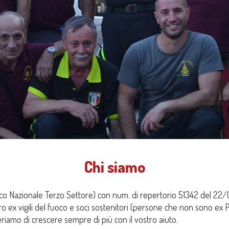
Chi siamo
o Unico Nazionale Terzo Settore) con num. di repertorio 51342 del
o ex vigili del fuoco e soci sostenitori (persone che non sono ex 
periamo di crescere sempre di più con il vostro aiuto.