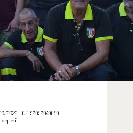
 22/09/2022 - C.F. 92052040059
Pompieri).